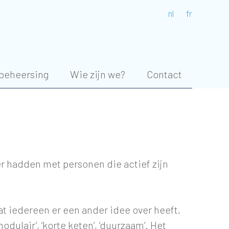
nl
fr
beheersing
Wie zijn we?
Contact
r hadden met personen die actief zijn
at iedereen er een ander idee over heeft,
ulair’, ‘korte keten’, ‘duurzaam’. Het