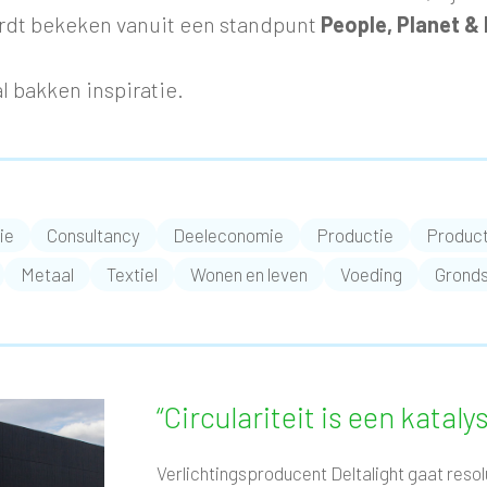
rdt bekeken vanuit een standpunt
People, Planet & 
l bakken inspiratie.
ie
Consultancy
Deeleconomie
Productie
Product
Metaal
Textiel
Wonen en leven
Voeding
Gronds
“Circulariteit is een kata
Verlichtingsproducent Deltalight gaat resol