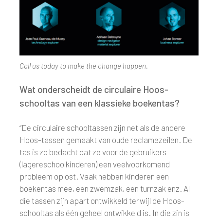
Call us today to make the change happen.
Wat onderscheidt de circulaire Hoos-
schooltas van een klassieke boekentas?
“De circulaire schooltassen zijn net als de andere
Hoos-tassen gemaakt van oude reclamezeilen. De
tas is zo bedacht dat ze voor de gebruikers
(lagereschoolkinderen) een veelvoorkomend
probleem oplost. Vaak hebben kinderen een
boekentas mee, een zwemzak, een turnzak enz. Al
die tassen zijn apart ontwikkeld terwijl de Hoos-
schooltas als één geheel ontwikkeld is. In die zin is