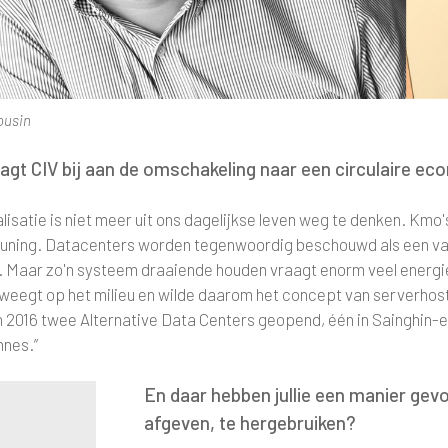
ousin
agt CIV bij aan de omschakeling naar een circulaire e
alisatie is niet meer uit ons dagelijkse leven weg te denken. Kmo
uning. Datacenters worden tegenwoordig beschouwd als een van
 Maar zo'n systeem draaiende houden vraagt enorm veel energie
s weegt op het milieu en wilde daarom het concept van serverho
n 2016 twee Alternative Data Centers geopend, één in Sainghin-en-
nnes.”
En daar hebben jullie een manier ge
afgeven, te hergebruiken?