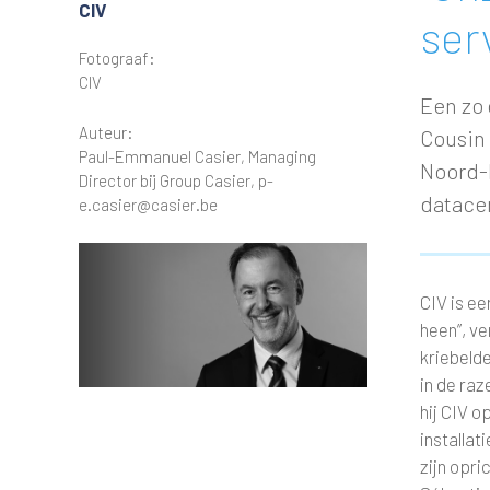
CIV
ser
Fotograaf:
CIV
Een zo 
Auteur:
Cousin 
Paul-Emmanuel Casier, Managing
Noord-F
Director bij Group Casier, p-
datacen
e.casier@casier.be
CIV is ee
heen”, ve
kriebelde
in de ra
hij CIV o
installat
zijn opri