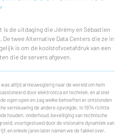
”
t is de uitdaging die Jérémy en Sébastien
 De twee Alternative Data Centers die ze in
gelijk is om de koolstofvoetafdruk van een
ten die de servers afgeven.
, was altijd al nieuwsgierig naar de wereld om hem
passioneerd door elektronica en techniek, en al snel
ed de ogen open en zag welke behoeften er ontstonden
che vernieuwing de andere opvolgde. In 1974 richtte
aiende houden: onderhoud, beveiliging van technische
gegroeid, voortgestuwd door de visionaire dynamiek van
rijf, en enkele jaren later namen we de fakkel over.