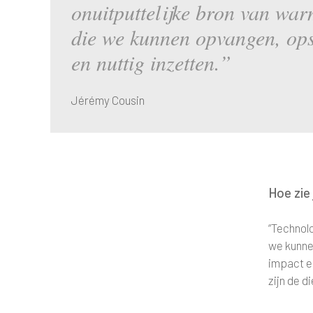
onuitputtelijke bron van war
die we kunnen opvangen, op
en nuttig inzetten.”
Jérémy Cousin
Hoe zie 
“Technolo
we kunne
impact er
zijn de d