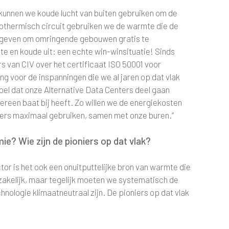
n kunnen we koude lucht van buiten gebruiken om de
eothermisch circuit gebruiken we de warmte die de
afgeven om omringende gebouwen gratis te
te en koude uit: een echte win-winsituatie! Sinds
s van CIV over het certificaat ISO 50001 voor
g voor de inspanningen die we al jaren op dat vlak
oel dat onze Alternative Data Centers deel gaan
ereen baat bij heeft. Zo willen we de energiekosten
ers maximaal gebruiken, samen met onze buren.”
ie? Wie zijn de pioniers op dat vlak?
tor is het ook een onuitputtelijke bron van warmte die
zakelijk, maar tegelijk moeten we systematisch de
hnologie klimaatneutraal zijn. De pioniers op dat vlak