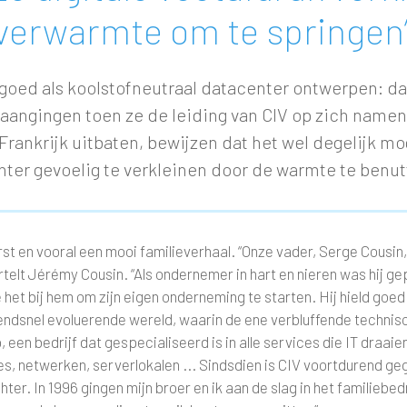
verwarmte om te springen
goed als koolstofneutraal datacenter ontwerpen: da
aangingen toen ze de leiding van CIV op zich namen.
rankrijk uitbaten, bewijzen dat het wel degelijk mo
ter gevoelig te verkleinen door de warmte te benut
rst en vooral een mooi familieverhaal. “Onze vader, Serge Cousin
rtelt Jérémy Cousin. “Als ondernemer in hart en nieren was hij ge
 het bij hem om zijn eigen onderneming te starten. Hij hield go
zendsnel evoluerende wereld, waarin de ene verbluffende technis
p, een bedrijf dat gespecialiseerd is in alle services die IT dra
ies, netwerken, serverlokalen ... Sindsdien is CIV voortdurend 
chter. In 1996 gingen mijn broer en ik aan de slag in het familiebed