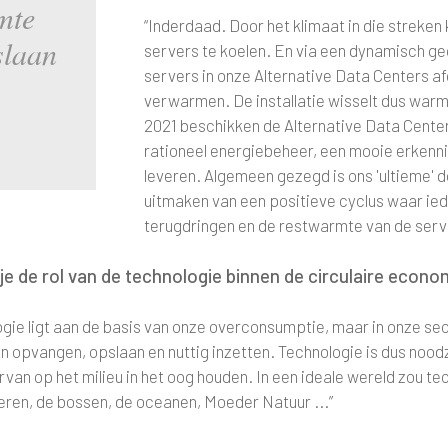
mte
“Inderdaad. Door het klimaat in die streke
slaan
servers te koelen. En via een dynamisch g
servers in onze Alternative Data Centers 
verwarmen. De installatie wisselt dus warm
2021 beschikken de Alternative Data Center
rationeel energiebeheer, een mooie erkennin
leveren. Algemeen gezegd is ons 'ultieme' d
uitmaken van een positieve cyclus waar ied
terugdringen en de restwarmte van de serv
je de rol van de technologie binnen de circulaire econom
gie ligt aan de basis van onze overconsumptie, maar in onze sec
n opvangen, opslaan en nuttig inzetten. Technologie is dus nood
van op het milieu in het oog houden. In een ideale wereld zou tec
ieren, de bossen, de oceanen, Moeder Natuur ...”