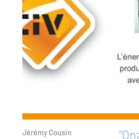
“On
Jérémy Cousin