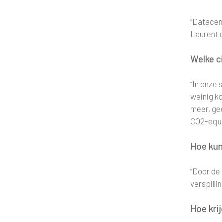
“Datacen
Laurent d
Welke c
“In onze 
weinig k
meer, ge
CO2-equiv
Hoe kun
“Door de
verspilli
Hoe kri