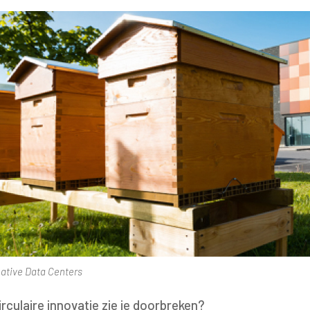
native Data Centers
rculaire innovatie zie je doorbreken?