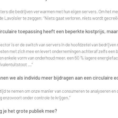
ters die bedrijven verwarmen met hun eigen servers. Om het me
e Lavoisier te zeggen: “Niets gaat verloren, niets wordt gecreë
irculaire toepassing heeft een beperkte kostprijs, maa
sector is er de switch van servers in de hoofdzetel van bedrijven
osten met zich mee en levert ondernemingen achteraf zelfs een b
en enkele vorm van onderhoud meer, een 60 % lagere energiefact
alentuitstoot ...”
nen we als individu meer bijdragen aan een circulaire
 tijd te nemen om onze manier van consumeren te analyseren en d
ng enzovoort onder controle te krijgen.”
jg je het grote publiek mee?