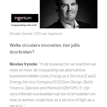
Nicolas Vyncke, CEO van Ingenium
Welke circulaire innovaties zien jullie
doorbreken?
Nicolas Vyncke
: “In de bouwsector verwachten we
meer en meer de toepassing van alternatieve
businessmodellen zoals
Energy as a Service
(EaaS),
Energy Service Company
(ESCO) en
Design, Build,
Finance, Operate and Maintain
(DBFOM). Er zijn
verschillende voorbeelden van ‘service’modellen om
mee te werken, zoals heat as a service of light as a
service.”