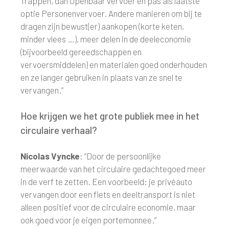
Trappen, dan Openbaar vervoer en pas als laatste
optie Personenvervoer. Andere manieren om bij te
dragen zijn bewust(er) aankopen (korte keten,
minder vlees …), meer delen in de deeleconomie
(bijvoorbeeld gereedschappen en
vervoersmiddelen) en materialen goed onderhouden
en ze langer gebruiken in plaats van ze snel te
vervangen.”
Hoe krijgen we het grote publiek mee in het
circulaire verhaal?
Nicolas Vyncke
: “Door de persoonlijke
meerwaarde van het circulaire gedachtegoed meer
in de verf te zetten. Een voorbeeld: je privéauto
vervangen door een fiets en deeltransport is niet
alleen positief voor de circulaire economie, maar
ook goed voor je eigen portemonnee.”