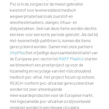
Pvc is in de zorgsector de meest gebruikte
kunststof voor levensreddend medisch
wegwerpmateriaal zoals zuurstof-en
anesthesiemaskers, slangen, infuus- en
dialysezakken. Veel van deze items worden slechts
één keer voor een korte periode gebruikt. Als dat bij
niet-besmettelijk patiënten is, kunnen die items
gerecycleerd worden. Samen met onze partners
VinylPlus
(het vrijwillige duurzaamheidsinitiatief van
de Europese pvc-sector) en
RAFF Plastics
starten
we binnenkort een proefproject op voor de
inzameling en recyclage van niet-risicohoudend
medisch pvc-afval. Het project focust op schoon,
REACH-conform pvc-afval dat gerecycleerd kan
worden tot zeer uiteenlopende
meerwaardeproducten voor de Europese markt.
Het ingezamelde pvc-afval kan zo bijvoorbeeld
omgezet worden in een nieuwe circulaire