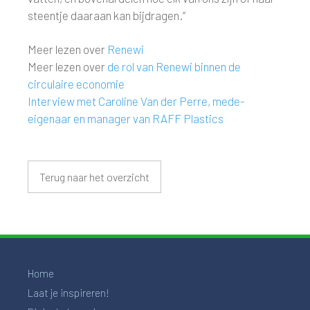
steentje daaraan kan bijdragen.”
Meer lezen over
Renewi
Meer lezen over
de rol van Renewi binnen de
circulaire economie
Interview met Caroline Van der Perre, mede-
eigenaar en manager van RAFF Plastics
Terug naar het overzicht
Home
Laat je inspireren!