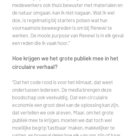
medewerkers ook thuis bewuster met materialen en
de natuur omgaan, kan ik niet nagaan. Wat ik wel
doe, is regelmatig bij starters polsen wat hun
voornaamste beweegreden is om bij Renewi te
werken. De mooie
purpose
van Renewi is in elk geval
een reden die ik vaak hoor.”
Hoe krijgen we het grote publiek mee in het
circulaire verhaal?
“Dat het code rood is voor het klimaat, dat weet
ondertussen iedereen. De media brengen deze
boodschap ook veelvuldig. Dat een circulaire
economie een groot deel van de oplossing kan zijn,
dat vertellen we ook al even. Maar, om het grote
publiek mee te krijgen, moeten we dat toch wel
moeilijke begrip ‘tastbaar’ maken, makkelijker te
vatten, en bovenal delen hoe elk van ons zijn of haar