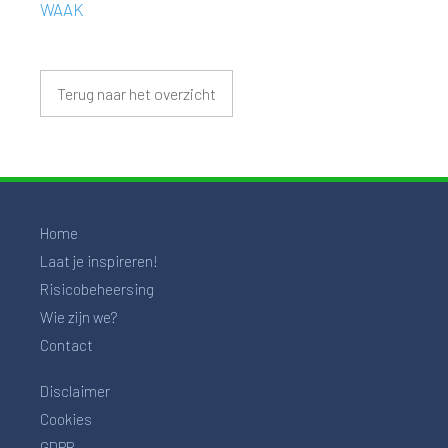
WAAK
Terug naar het overzicht
Home
Laat je inspireren!
Risicobeheersing
Wie zijn we?
Contact
Disclaimer
Cookies
GDPR