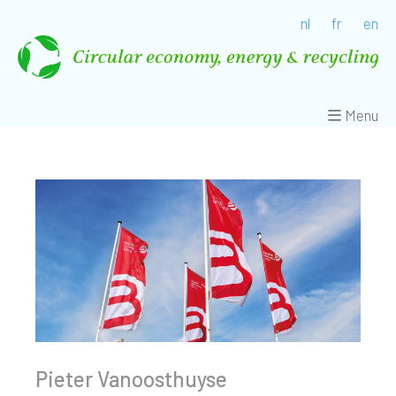
nl
fr
en
Menu
Pieter Vanoosthuyse