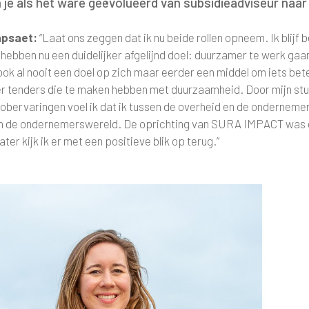
 je als het ware geëvolueerd van subsidieadviseur na
apsaet:
“Laat ons zeggen dat ik nu beide rollen opneem. Ik blijf 
 hebben nu een duidelijker afgelijnd doel: duurzamer te werk ga
ook al nooit een doel op zich maar eerder een middel om iets bet
r tenders die te maken hebben met duurzaamheid. Door mijn stu
obervaringen voel ik dat ik tussen de overheid en de ondernemers 
 in de ondernemerswereld. De oprichting van SURA IMPACT was
later kijk ik er met een positieve blik op terug.”