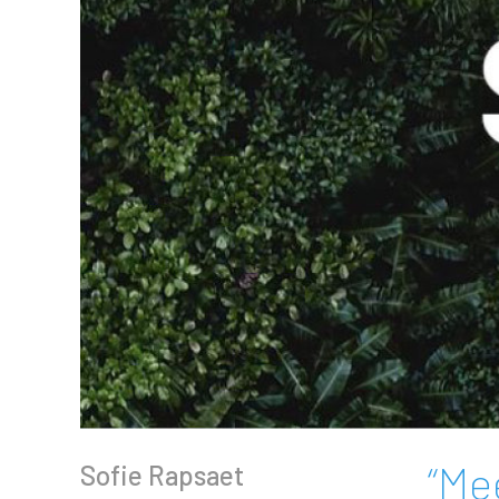
“Me
Sofie Rapsaet