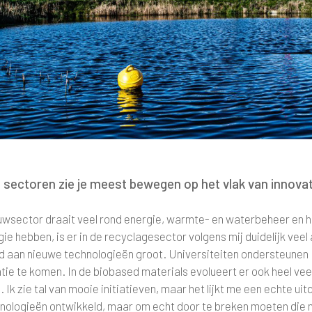
e sectoren zie je meest bewegen op het vlak van innovat
ouwsector draait veel rond energie, warmte- en waterbeheer en h
ie hebben, is er in de recyclagesector volgens mij duidelijk ve
od aan nieuwe technologieën groot. Universiteiten ondersteunen 
tie te komen. In de biobased materials evolueert er ook heel veel
Ik zie tal van mooie initiatieven, maar het lijkt me een echte uit
hnologieën ontwikkeld, maar om echt door te breken moeten die 