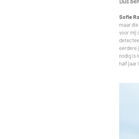
Dus ben
Sofie R
maar die
voor mij 
detectee
eerdere j
nodig is
half jaar 