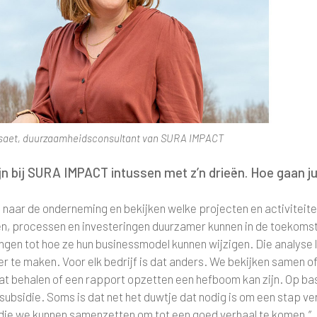
saet, duurzaamheidsconsultant van SURA IMPACT
ijn bij SURA IMPACT intussen met z’n drieën. Hoe gaan ju
 naar de onderneming en bekijken welke projecten en activiteit
n, processen en investeringen duurzamer kunnen in de toekomst.
ngen tot hoe ze hun businessmodel kunnen wijzigen. Die analyse l
r te maken. Voor elk bedrijf is dat anders. We bekijken samen o
aat behalen of een rapport opzetten een hefboom kan zijn. Op ba
subsidie. Soms is dat net het duwtje dat nodig is om een stap v
die we kunnen samenzetten om tot een goed verhaal te komen.”