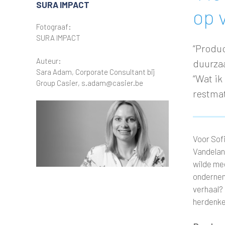
SURA IMPACT
op 
Fotograaf:
SURA IMPACT
“Produc
Auteur:
duurza
Sara Adam, Corporate Consultant bij
“Wat ik
Group Casier, s.adam@casier.be
restma
Voor Sof
Vandelano
wilde me
ondernem
verhaal?
herdenke