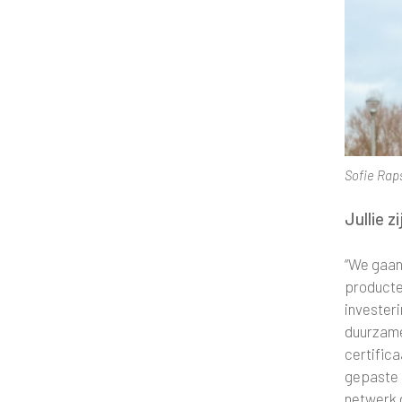
Sofie Rap
Jullie z
“We gaan
producte
investeri
duurzame
certific
gepaste 
netwerk 