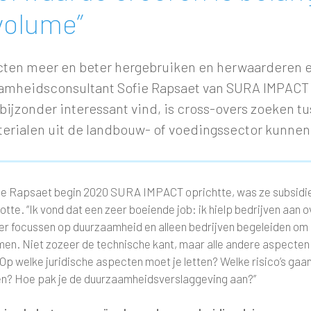
volume”
ten meer en beter hergebruiken en herwaarderen en 
amheidsconsultant Sofie Rapsaet van SURA IMPACT d
 bijzonder interessant vind, is cross-overs zoeken t
terialen uit de landbouw- of voedingssector kunne
ie Rapsaet begin 2020 SURA IMPACT oprichtte, was ze subsidiea
tte. “Ik vond dat een zeer boeiende job: ik hielp bedrijven aan 
er focussen op duurzaamheid en alleen bedrijven begeleiden om 
en. Niet zozeer de technische kant, maar alle andere aspecten d
 Op welke juridische aspecten moet je letten? Welke risico’s ga
n? Hoe pak je de duurzaamheidsverslaggeving aan?”