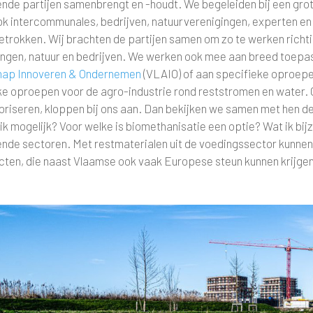
lende partijen samenbrengt en -houdt. We begeleiden bij een gro
ok intercommunales, bedrijven, natuurverenigingen, experten en
etrokken. Wij brachten de partijen samen om zo te werken richti
ngen, natuur en bedrijven. We werken ook mee aan breed toepas
hap Innoveren & Ondernemen
(VLAIO) of aan specifieke oproepe
ke oproepen voor de agro-industrie rond reststromen en water. 
loriseren, kloppen bij ons aan. Dan bekijken we samen met hen d
k mogelijk? Voor welke is biomethanisatie een optie? Wat ik bij
lende sectoren. Met restmaterialen uit de voedingssector kunne
cten, die naast Vlaamse ook vaak Europese steun kunnen krijgen