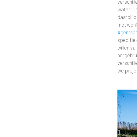
verschil
water. O
daarbij b
met woni
Agentsc
specifie
willen va
hergebrui
verschil
we proje