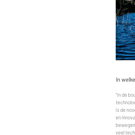
In welk
“In de b
technolog
is de no
en innova
bewegen. 
veel tec