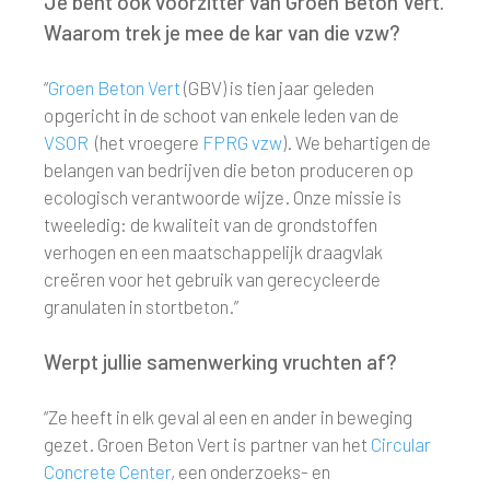
Je bent ook voorzitter van Groen Beton Vert.
Waarom trek je mee de kar van die vzw?
“
Groen Beton Vert
(GBV) is tien jaar geleden
opgericht in de schoot van enkele leden van de
VSOR
(het vroegere
FPRG vzw
). We behartigen de
belangen van bedrijven die beton produceren op
ecologisch verantwoorde wijze. Onze missie is
tweeledig: de kwaliteit van de grondstoffen
verhogen en een maatschappelijk draagvlak
creëren voor het gebruik van gerecycleerde
granulaten in stortbeton.”
Werpt jullie samenwerking vruchten af?
“Ze heeft in elk geval al een en ander in beweging
gezet. Groen Beton Vert is partner van het
Circular
Concrete Center
, een onderzoeks- en