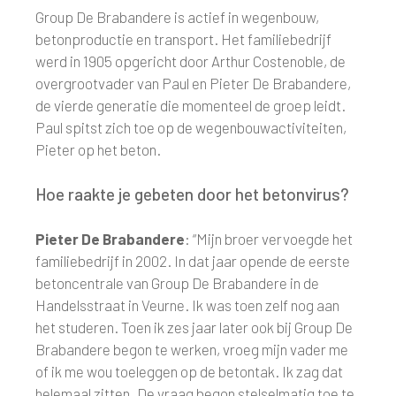
Group De Brabandere is actief in wegenbouw,
betonproductie en transport. Het familiebedrijf
werd in 1905 opgericht door Arthur Costenoble, de
overgrootvader van Paul en Pieter De Brabandere,
de vierde generatie die momenteel de groep leidt.
Paul spitst zich toe op de wegenbouwactiviteiten,
Pieter op het beton.
Hoe raakte je gebeten door het betonvirus?
Pieter De Brabandere
: “Mijn broer vervoegde het
familiebedrijf in 2002. In dat jaar opende de eerste
betoncentrale van Group De Brabandere in de
Handelsstraat in Veurne. Ik was toen zelf nog aan
het studeren. Toen ik zes jaar later ook bij Group De
Brabandere begon te werken, vroeg mijn vader me
of ik me wou toeleggen op de betontak. Ik zag dat
helemaal zitten. De vraag begon stelselmatig toe te