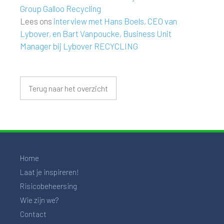
Group Galloo Recycling
Lees ons
interview met Hans Boels, CEO van
Lybover, en Bart Vanpoucke, Business Unit
Manager bij Lybover RECYCLING
Terug naar het overzicht
Home
Laat je inspireren!
Risicobeheersing
Wie zijn we?
Contact