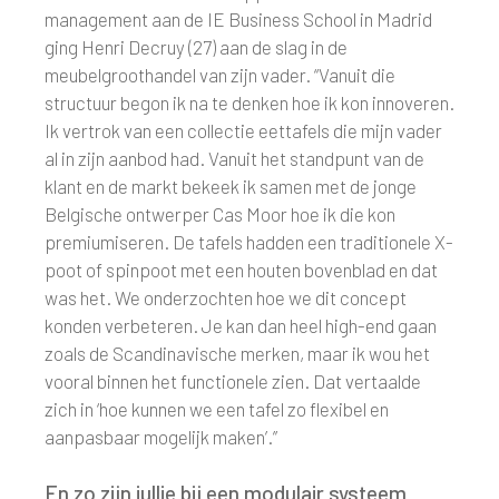
management aan de IE Business School in Madrid
ging Henri Decruy (27) aan de slag in de
meubelgroothandel van zijn vader. “Vanuit die
structuur begon ik na te denken hoe ik kon innoveren.
Ik vertrok van een collectie eettafels die mijn vader
al in zijn aanbod had. Vanuit het standpunt van de
klant en de markt bekeek ik samen met de jonge
Belgische ontwerper Cas Moor hoe ik die kon
premiumiseren. De tafels hadden een traditionele X-
poot of spinpoot met een houten bovenblad en dat
was het. We onderzochten hoe we dit concept
konden verbeteren. Je kan dan heel high-end gaan
zoals de Scandinavische merken, maar ik wou het
vooral binnen het functionele zien. Dat vertaalde
zich in ‘hoe kunnen we een tafel zo flexibel en
aanpasbaar mogelijk maken’.”
En zo zijn jullie bij een modulair systeem