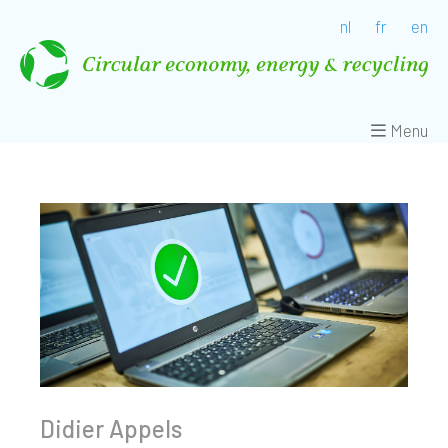
nl
fr
en
Menu
Didier Appels