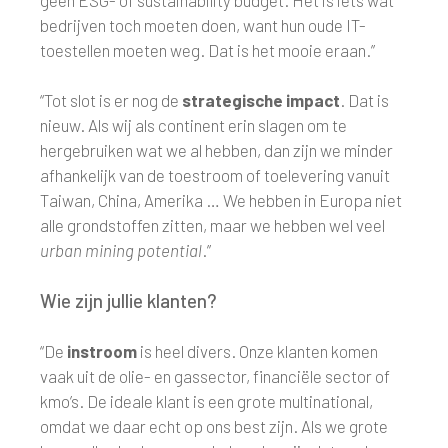
geen ESG- of sustainability budget. Het is iets wat
bedrijven toch moeten doen, want hun oude IT-
toestellen moeten weg. Dat is het mooie eraan.”
“Tot slot is er nog de
strategische impact
. Dat is
nieuw. Als wij als continent erin slagen om te
hergebruiken wat we al hebben, dan zijn we minder
afhankelijk van de toestroom of toelevering vanuit
Taiwan, China, Amerika … We hebben in Europa niet
alle grondstoffen zitten, maar we hebben wel veel
urban mining potential
.”
Wie zijn jullie klanten?
“De
instroom
is heel divers. Onze klanten komen
vaak uit de olie- en gassector, financiële sector of
kmo’s. De ideale klant is een grote multinational,
omdat we daar echt op ons best zijn. Als we grote