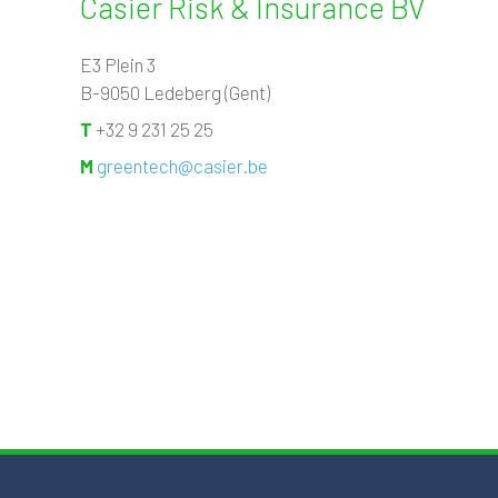
Casier Risk & Insurance BV
E3 Plein 3
B-9050 Ledeberg (Gent)
T
+32 9 231 25 25
M
greentech@casier.be