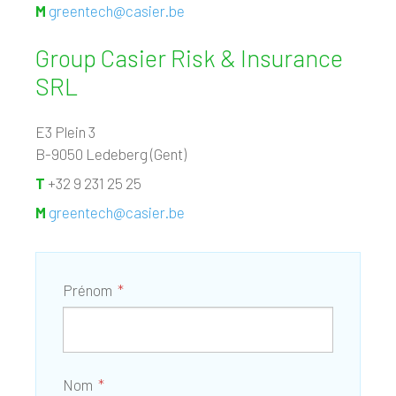
M
greentech@casier.be
Group Casier Risk & Insurance
SRL
E3 Plein 3
B-9050 Ledeberg (Gent)
T
+32 9 231 25 25
M
greentech@casier.be
Prénom
Nom