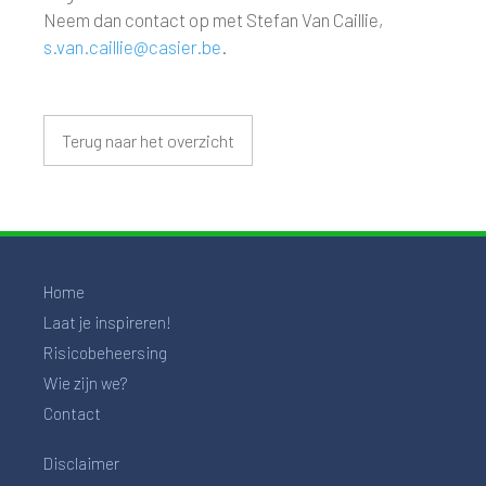
Neem dan contact op met Stefan Van Caillie,
s.van.caillie@casier.be
.
Terug naar het overzicht
Home
Laat je inspireren!
Risicobeheersing
Wie zijn we?
Contact
Disclaimer