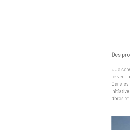
Des proj
« Je cons
ne veut p
Dans les 
initiativ
d’ores et