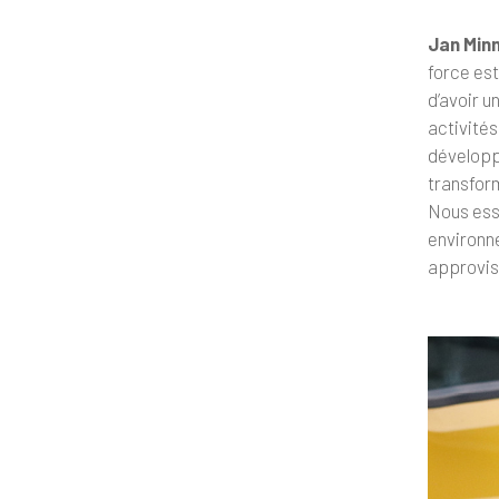
Jan Minn
force est
d’avoir u
activité
développ
transform
Nous essa
environne
approvisi