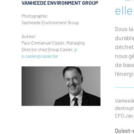
VANHEEDE ENVIRONMENT GROUP
ell
Photographe:
Vanheede Environment Group
Sous la
Auteur:
durable
Paul-Emmanuel Casier, Managing
déchets
Director chez Group Casier,
p-
nous gé
e.casier@casier.be
de base
l’énergi
Vanheede
d’entrep
CFO Jan 
Qu’est-