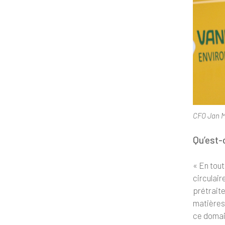
CFO Jan M
Qu’est-
« En tout
circulair
prétraite
matières
ce domain