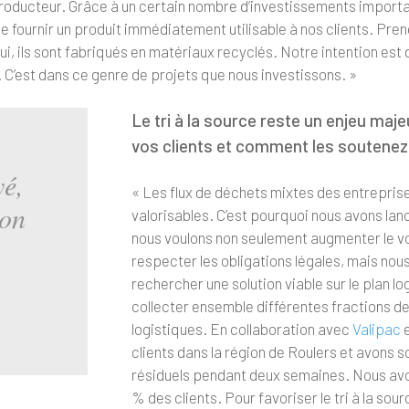
producteur. Grâce à un certain nombre d’investissements import
 fournir un produit immédiatement utilisable à nos clients. Pre
ui, ils sont fabriqués en matériaux recyclés. Notre intention es
 C’est dans ce genre de projets que nous investissons. »
Le tri à la source reste un enjeu m
vos clients et comment les soutene
é,
« Les flux de déchets mixtes des entrepri
ion
valorisables. C’est pourquoi nous avons lan
nous voulons non seulement augmenter le v
respecter les obligations légales, mais no
rechercher une solution viable sur le plan l
collecter ensemble différentes fractions de 
logistiques. En collaboration avec
Valipac
clients dans la région de Roulers et avons 
résiduels pendant deux semaines. Nous av
% des clients. Pour favoriser le tri à la so