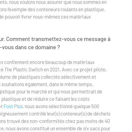
ants, nous voulons nous assurer que nous sommes en
nons l’exemple des conteneurs roulants en plastique.
t de pouvoir livrer nous-mêmes ces matériaux
ajeur. Comment transmettez-vous ce message à
z-vous dans ce domaine ?
ses contiennent encore beaucoup de matériaux
cé The Plastic Switch en 2021. Avec ce projet pilote,
olume de plastiques collectés sélectivement et
us souhaitons également, dans le même temps,
ogistique pour le marché et qui nous permettrait de
plastique et de réduire ce faisant les coûts
et
Fost Plus
, nous avons sélectionné quelque 500
soigneusement contrôlé leur(s) conteneur(s) de déchets
ons trouvé des non-conformités chez pas moins de 40
urce, nous avons constitué un ensemble de six sacs pour