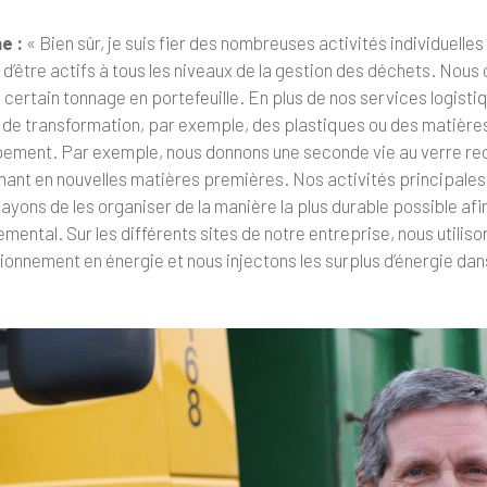
e :
« Bien sûr, je suis fier des nombreuses activités individuell
 d’être actifs à tous les niveaux de la gestion des déchets. Nous
n certain tonnage en portefeuille. En plus de nos services logi
s de transformation, par exemple, des plastiques ou des matière
ement. Par exemple, nous donnons une seconde vie au verre recyc
ant en nouvelles matières premières. Nos activités principales so
yons de les organiser de la manière la plus durable possible af
mental. Sur les différents sites de notre entreprise, nous utilisons
onnement en énergie et nous injectons les surplus d’énergie dans 