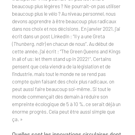
beaucoup plus légères ? Ne pourrait-on pas utiliser
beaucoup plus le vélo ? Au niveau personnel, nous
devons apprendre à être beaucoup plus radicaux
dans nos choix et nos décisions. En janvier 2021, j’ai
écrit dans un post LinkedIn : “Il y a une Greta
(
Thunberg
,
ndlr
) en chacun de nous”. Au début de
cette année, j’ai écrit : “The Green Queens and Kings
in all of us: let them stand up in 2022!”. Certains
pensent que cela viendra de la législation et de
l’industrie, mais tout le monde ne se rend pas
compte qu’en faisant des choix plus radicaux, on
peut aussi faire beaucoup soi-même. Si tout le
monde commençait dès demain à réduire son
empreinte écologique de 5 à 10 %, ce serait déjà un
énorme progrès. Cela peut être aussi simple que
ça. »
Quelles sont les innovations circulaires dont