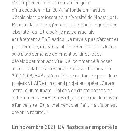
d’entrepreneur », dit-il en riant en guise
d’introduction. « En 2014, j’ai fondé B4Plastics.
J’étais alors professeur à l’université de Maastricht.
Pendant la journée, j’enseignais et j’aménageais des
laboratoires. Et le soir, je me consacrais
entièrement à B4Plastics. Je n’avais pas d’argent et
pas d’équipe, mais je sentais le vent tourner. Je me
suis alors demandé comment sortir du lot et
développer mon activité. J’ai commencé à poser
ma candidature à des projets subventionnés. En
2017-2018, B4Plastics a été sélectionnée pour deux
projets VLAIO et un grand projet européen. Cela a
marqué un tournant. J’ai décidé de me consacrer
entièrement à B4Plastics et j’ai donné ma démission
à l’université. Et j’ai vraiment bien fait. Ma vision est
devenue réalité. »
En novembre 2021, B4Plastics a remporté le